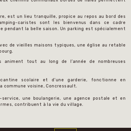
mbreux chemins communaux bordés de haies permettent
re, est un lieu tranquille, propice au repos au bord des
amping-caristes sont les bienvenus dans ce cadre
e pendant la belle saison. Un parking est spécialement
avec de vieilles maisons typiques, une église au retable
bourg.
nes animent tout au long de l’année de nombreuses
 cantine scolaire et d’une garderie, fonctionne en
la commune voisine, Concressault.
-service, une boulangerie, une agence postale et en
ermes, contribuent à la vie du village.