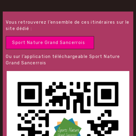
Vous retrouverez l’ensemble de ces itinéraires sur le
site dédié :
Sport Nature Grand Sancerrois
Ou sur l’application téléchargeable Sport Nature
Grand Sancerrois