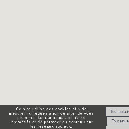
Ce site utilise des cookies afin de
mesurer la fréquentation du site, de vous
proposer des contenus animés et
interactifs et de partager du contenu sur
les réseaux sociaux.