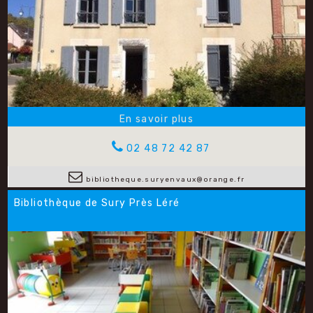
02 48 72 42 87
bibliotheque.suryenvaux@orange.fr
Bibliothèque de Sury Près Léré