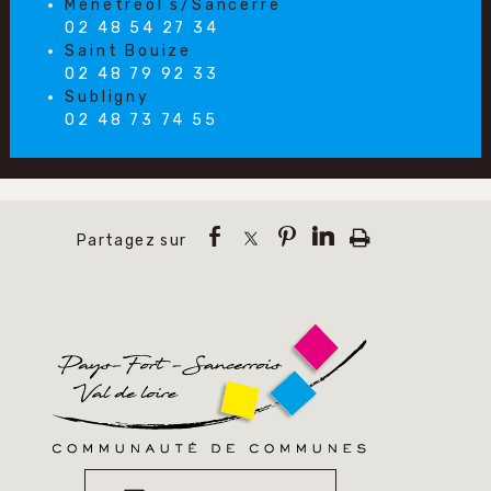
Ménétréol s/Sancerre
02 48 54 27 34
Saint Bouize
02 48 79 92 33
Subligny
02 48 73 74 55