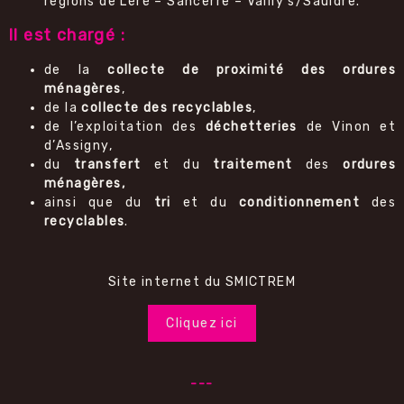
régions de Léré – Sancerre – Vailly s/Sauldre.
Il est chargé :
de la
collecte de proximité des ordures
ménagères
,
de la
collecte des recyclables
,
de l’exploitation des
déchetteries
de Vinon et
d’Assigny,
du
transfert
et du
traitement
des
ordures
ménagères,
ainsi que du
tri
et du
conditionnement
des
recyclables
.
Site internet du SMICTREM
Cliquez ici
---