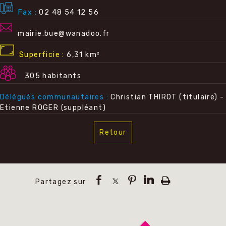
Fax
02 48 54 12 56
mairie.bue@wanadoo.fr
Superficie
6,31 km²
305 habitants
Délégués communautaires
Christian THIROT (titulaire) -
Etienne ROGER (suppléant)
Retour