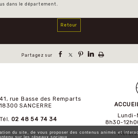
nus dans le département.
Retour
41, rue Basse des Remparts
ACCUEI
18300 SANCERRE
Lundi-
Tél.
02 48 54 74 34
8h30-12h0
tation du site, de vous proposer des contenus animés et interac
Mercre
ontenu sur les réseaux sociaux.