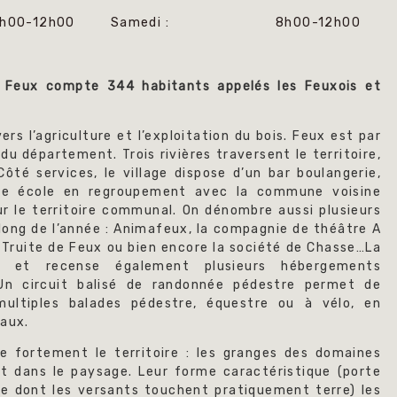
h00-12h00
Samedi :
8h00-12h00
, Feux compte 344 habitants appelés les Feuxois et
s l’agriculture et l’exploitation du bois. Feux est par
du département. Trois rivières traversent le territoire,
Côté services, le village dispose d’un bar boulangerie,
ne école en regroupement avec la commune voisine
sur le territoire communal. On dénombre aussi plusieurs
 long de l’année : Animafeux, la compagnie de théâtre A
la Truite de Feux ou bien encore la société de Chasse…La
s et recense également plusieurs hébergements
 Un circuit balisé de randonnée pédestre permet de
 multiples balades pédestre, équestre ou à vélo, en
aux.
 fortement le territoire : les granges des domaines
nt dans le paysage. Leur forme caractéristique (porte
pe dont les versants touchent pratiquement terre) les