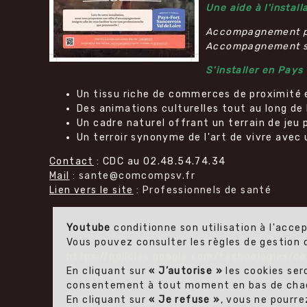
Une aide à l'installa
Accompagnement po
Accompagnement sur
S'installer en Pays
Un tissu riche de commerces de proximité 
Des animations culturelles tout au long de 
Un cadre naturel offrant un terrain de jeu p
Un terroir synonyme de l'art de vivre avec
Contact
: CDC au 02.48.54.74.34
Mail
:
sante@comcompsv.fr
Lien vers le site
:
Professionnels de santé
Youtube
conditionne son utilisation à l'acce
Vous pouvez consulter les règles de gestion
https://policies.google.com/technologies/co
En cliquant sur
« J’autorise »
les cookies ser
consentement à tout moment en bas de chaque
En cliquant sur
« Je refuse »
, vous ne pourr