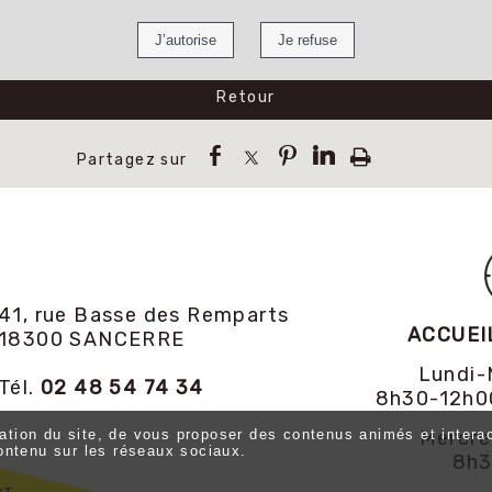
Retour
41, rue Basse des Remparts
ACCUEI
18300 SANCERRE
Lundi-
Tél.
02 48 54 74 34
8h30-12h0
tation du site, de vous proposer des contenus animés et interac
Mercre
ontenu sur les réseaux sociaux.
8h3