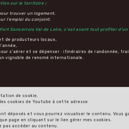
tion sur le territoire
:
ur trouver un logement,
 l'emploi du conjoint.
 Fort Sancerrois Val de Loire, c'est avant tout profiter d'u
et de producteurs locaux,
l'année,
our s'aérer et se dépenser : itinéraires de randonnée, trail
 un vignoble de renomé internationale.
ptation de cookie.
 des cookies de Youtube à cette adresse
okies?hl=fr
ont déposés et vous pourrez visualiser le contenu. Vous gar
 page en cliquant sur le lien gérer mes cookies.
ez pas accéder au contenu.