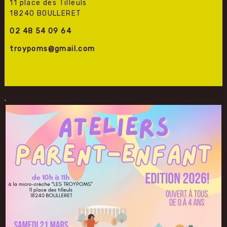
11 place des Tilleuls
18240 BOULLERET
02 48 54 09 64
troypoms@gmail.com
.